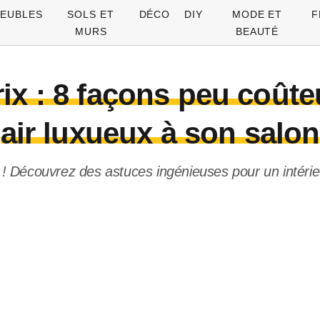
EUBLES
SOLS ET
DÉCO
DIY
MODE ET
F
MURS
BEAUTÉ
rix : 8 façons peu coû
air luxueux à son salon
! Découvrez des astuces ingénieuses pour un intérieu