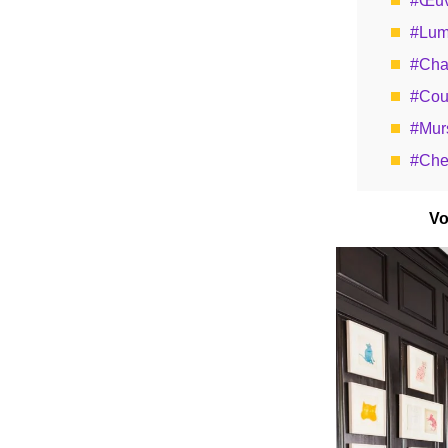
#Œuv
#Lumi
#Cha
#Cou
#Mur
#Che
Vo