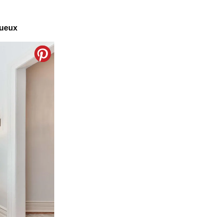
xueux