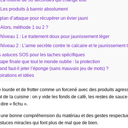
Les produits à bannir absolument
plan d’attaque pour récupérer un évier jauni
Alors, méthode 1 ou 2 ?
Niveau 1 : Le traitement doux pour jaunissement léger
Niveau 2 : L’arme secrète contre le calcaire et le jaunissement
 astuces SOS pour les taches spécifiques
tape finale que tout le monde oublie : la protection
nd faut-il jeter l’éponge (sans mauvais jeu de mots) ?
pirations et idées
erie lourde et de frotter comme un forcené avec des produits agres
nt de la cuisine : on y vide les fonds de café, les restes de sauc
dire « fichu ».
s une bonne compréhension du matériau et des gestes respectueu
astuces miracles qui font plus de mal que de bien.