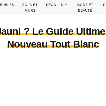
EUBLES
SOLS ET
DÉCO
DIY
MODE ET
F
MURS
BEAUTÉ
Jauni ? Le Guide Ultime
Nouveau Tout Blanc