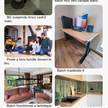
salon mur vert canape blanc
Wc suspendu brico cash2
main
Poele a bois famille devant le
feu
Batch maidesite 6
Batch fonctionnel a lartistique