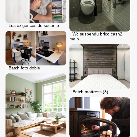
Les exigences de securite
Wc suspendu brico cash2
main
Batch foto doble
Batch mattress (3)