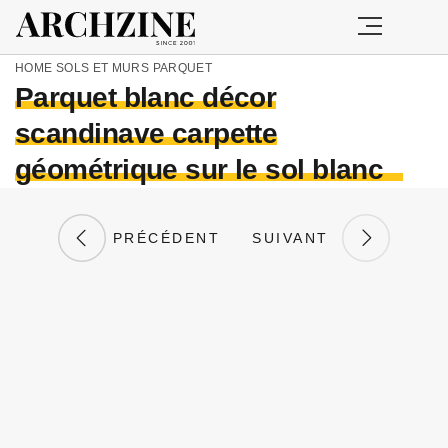
HOME
SOLS ET MURS
PARQUET
Parquet blanc décor
scandinave carpette
géométrique sur le sol blanc
PRÉCÉDENT
SUIVANT