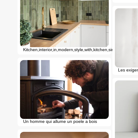
Kitchen,interior,in,modern,style,with,kitchen,sink,with,tap,
Les exige
Un homme qui allume un poele a bois