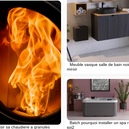
Meuble vasque salle de bain noi
miroir
Batch pourquoi installer un spa 
sir sa chaudiere a granules
soi2