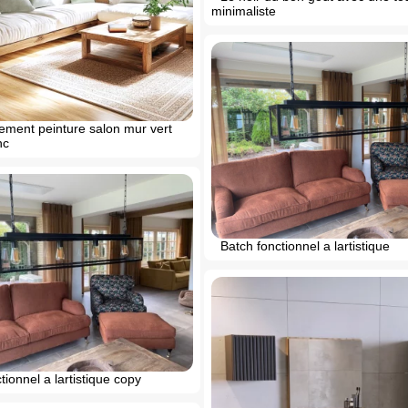
minimaliste
ement peinture salon mur vert
nc
Batch fonctionnel a lartistique
tionnel a lartistique copy