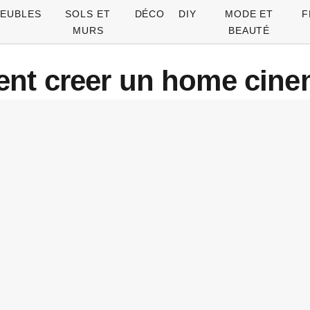
EUBLES
SOLS ET
DÉCO
DIY
MODE ET
F
MURS
BEAUTÉ
nt creer un home cine