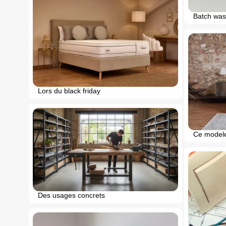
Batch was
Lors du black friday
Ce model
Des usages concrets