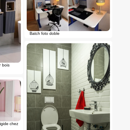
Batch foto doble
r bois
rigide chez