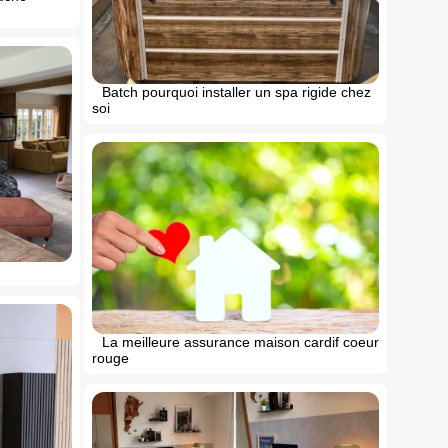
Batch pourquoi installer un spa rigide chez
soi
La meilleure assurance maison cardif coeur
rouge