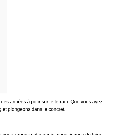
 des années à polir sur le terrain. Que vous ayez
g et plongeons dans le concret.
i vous zappez cette partie, vous risquez de faire