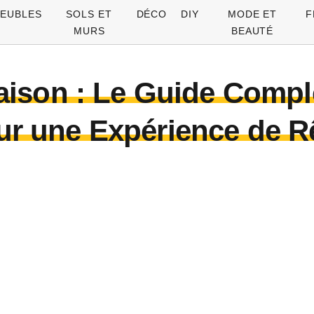
EUBLES
SOLS ET
DÉCO
DIY
MODE ET
F
MURS
BEAUTÉ
ison : Le Guide Comple
ur une Expérience de R