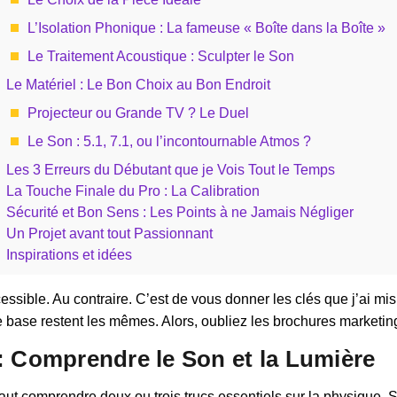
L’Isolation Phonique : La fameuse « Boîte dans la Boîte »
Le Traitement Acoustique : Sculpter le Son
Le Matériel : Le Bon Choix au Bon Endroit
Projecteur ou Grande TV ? Le Duel
Le Son : 5.1, 7.1, ou l’incontournable Atmos ?
Les 3 Erreurs du Débutant que je Vois Tout le Temps
La Touche Finale du Pro : La Calibration
Sécurité et Bon Sens : Les Points à ne Jamais Négliger
Un Projet avant tout Passionnant
Inspirations et idées
ssible. Au contraire. C’est de vous donner les clés que j’ai mis
 base restent les mêmes. Alors, oubliez les brochures marketin
 : Comprendre le Son et la Lumière
aut comprendre deux ou trois trucs essentiels sur la physique. S