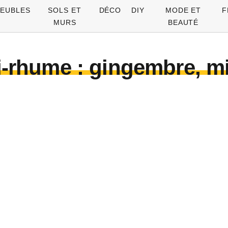
EUBLES
SOLS ET
DÉCO
DIY
MODE ET
F
MURS
BEAUTÉ
ti-rhume : gingembre, mi