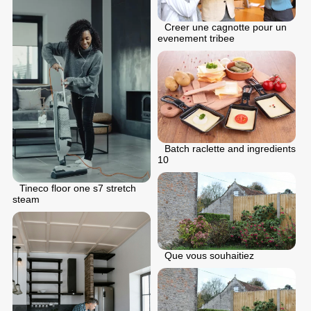
Creer une cagnotte pour un
evenement tribee
Batch raclette and ingredients
10
Tineco floor one s7 stretch
steam
Que vous souhaitiez