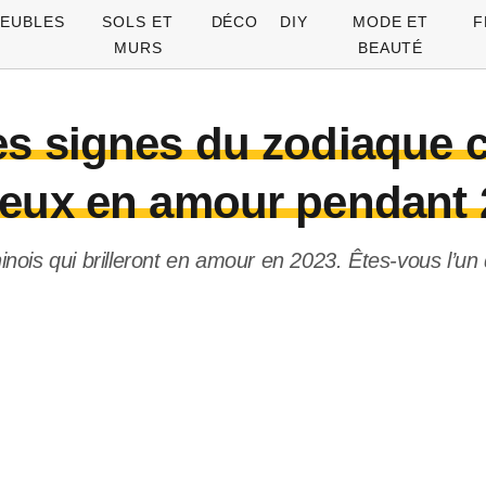
EUBLES
SOLS ET
DÉCO
DIY
MODE ET
F
MURS
BEAUTÉ
es signes du zodiaque c
eux en amour pendant 
nois qui brilleront en amour en 2023. Êtes-vous l’un 