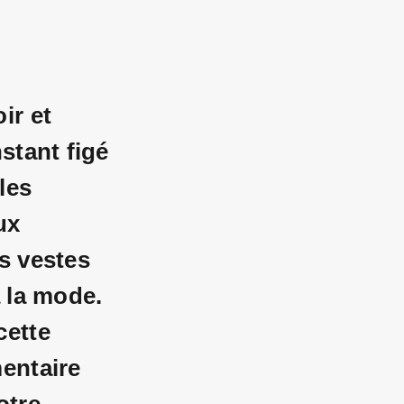
ir et
stant figé
les
ux
s vestes
à la mode.
cette
entaire