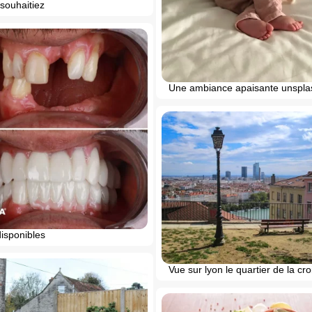
souhaitiez
Une ambiance apaisante unspla
isponibles
Vue sur lyon le quartier de la cr