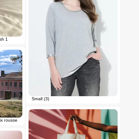
sh 1
Small (3)
oix rousse