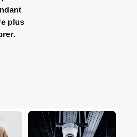
endant
re plus
orer.