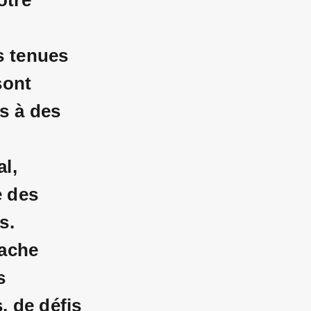
otre
s tenues
sont
s à des
l,
 des
s.
cache
s
, de défis