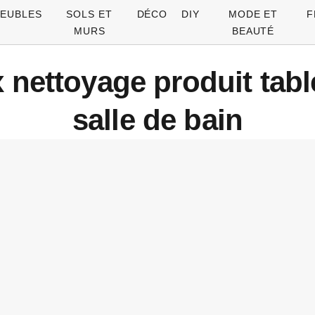
EUBLES
SOLS ET
DÉCO
DIY
MODE ET
F
MURS
BEAUTÉ
 nettoyage produit table
salle de bain