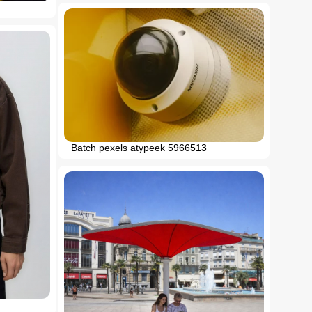
Batch pexels atypeek 5966513