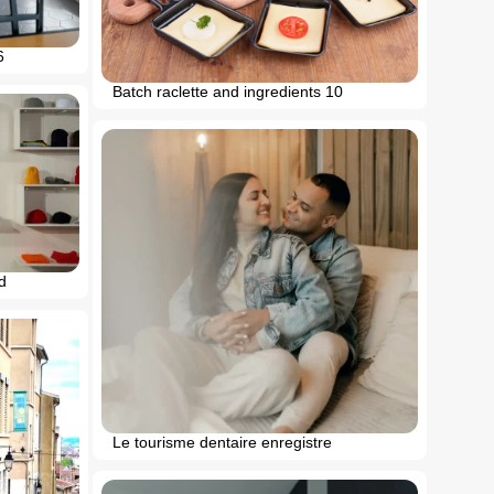
6
Batch raclette and ingredients 10
d
Le tourisme dentaire enregistre