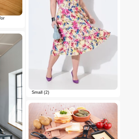
for
Small (2)