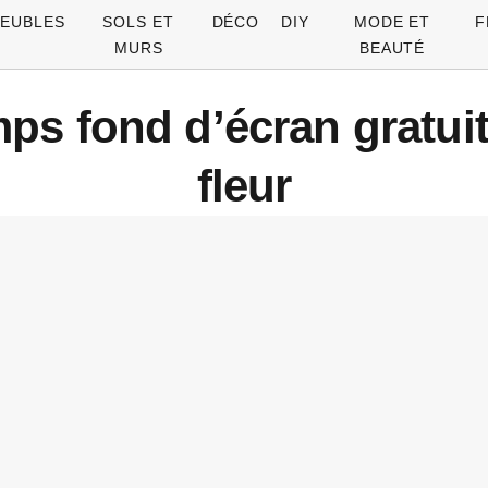
EUBLES
SOLS ET
DÉCO
DIY
MODE ET
F
MURS
BEAUTÉ
ps fond d’écran gratui
fleur