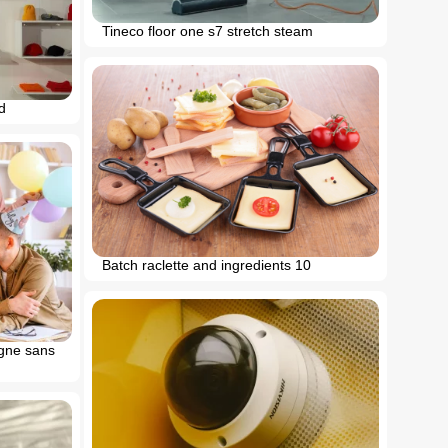
Tineco floor one s7 stretch steam
d
Batch raclette and ingredients 10
igne sans