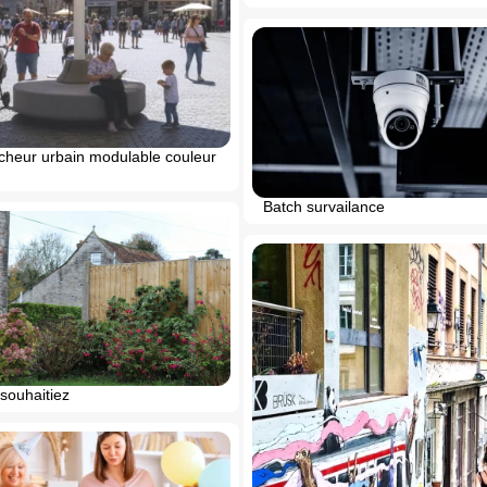
aicheur urbain modulable couleur
Batch survailance
souhaitiez