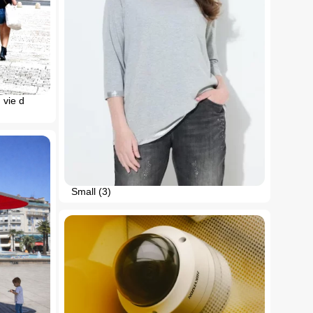
 vie d
Small (3)