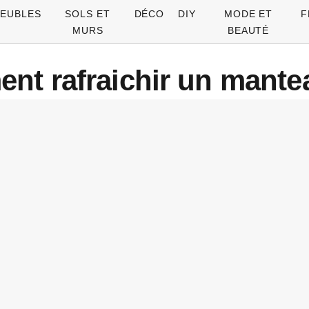
EUBLES
SOLS ET
DÉCO
DIY
MODE ET
F
MURS
BEAUTÉ
t rafraichir un mante