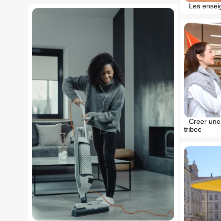
Les ensei
Creer une
tribee