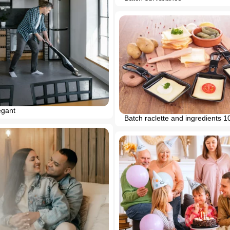
egant
Batch raclette and ingredients 1