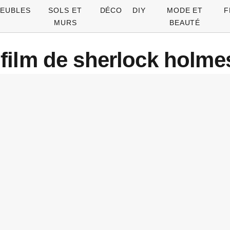
EUBLES
SOLS ET
DÉCO
DIY
MODE ET
F
MURS
BEAUTÉ
film de sherlock holme