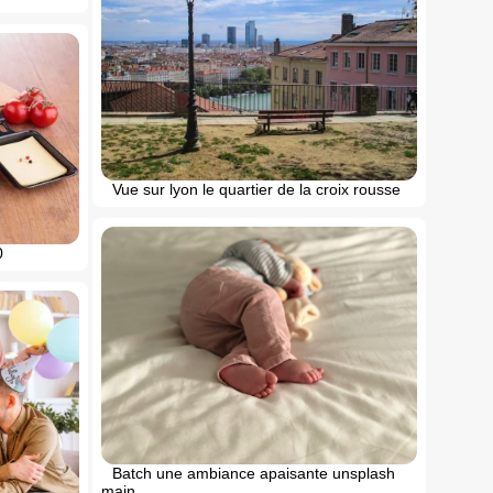
Vue sur lyon le quartier de la croix rousse
0
Batch une ambiance apaisante unsplash
main