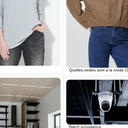
Quelles vestes sont a la mode (
Batch survailance