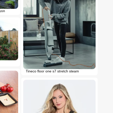
lyon
Tineco floor one s7 stretch steam