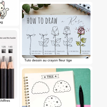
ag
Tuto dessin au crayon fleur tige
hiffres