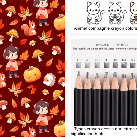
Animal compagnie crayon colori
Types crayon dessin dur lettres c
signification b hb