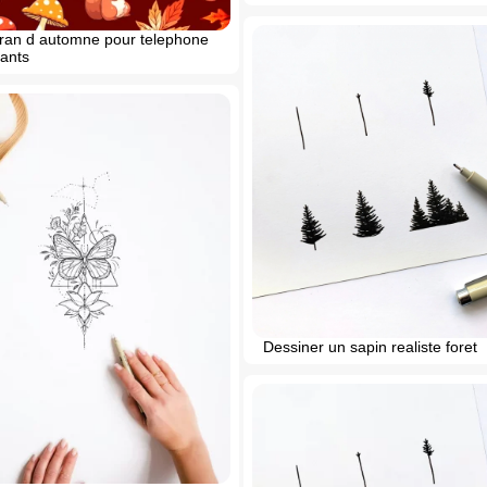
ran d automne pour telephone
fants
Dessiner un sapin realiste foret