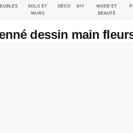
EUBLES
SOLS ET
DÉCO
DIY
MODE ET
F
MURS
BEAUTÉ
nné dessin main fleur