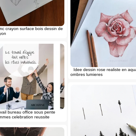
nc crayon surface bois dessin de
yon
Idee dessin rose realiste en aqua
ombres lumieres
vail bureau office sous pente
mes celebration reussite