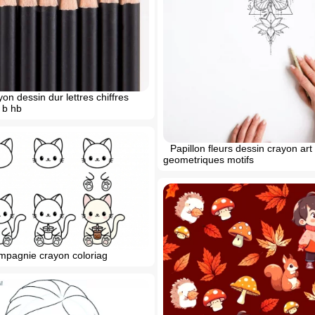
on dessin dur lettres chiffres
n b hb
Papillon fleurs dessin crayon art
geometriques motifs
mpagnie crayon coloriag