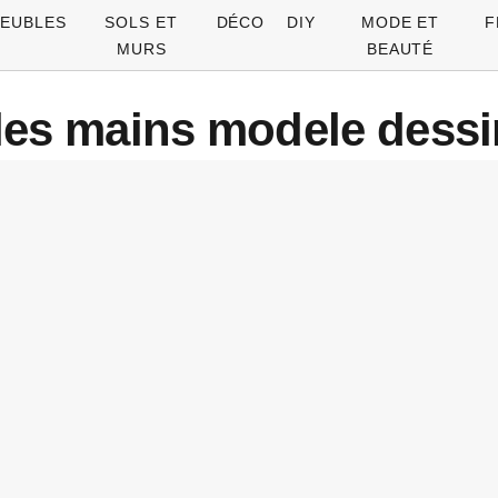
EUBLES
SOLS ET
DÉCO
DIY
MODE ET
F
MURS
BEAUTÉ
les mains modele dessi