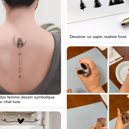
Dessiner un sapin realiste foret
dos femme dessin symbolique
r chat lune