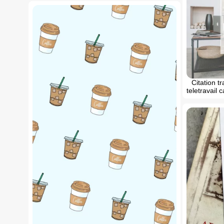
Citation t
teletravail 