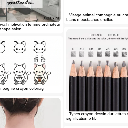
Visage animal compagnie au cra
blanc moustaches oreilles
ravail motivation femme ordinateur
canape salon
mpagnie crayon coloriag
Types crayon dessin dur lettres c
signification b hb