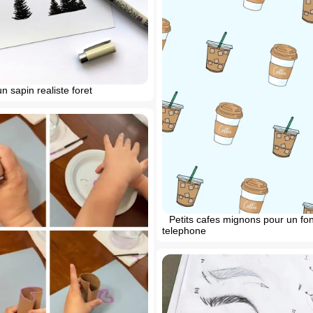
n sapin realiste foret
Petits cafes mignons pour un fo
telephone