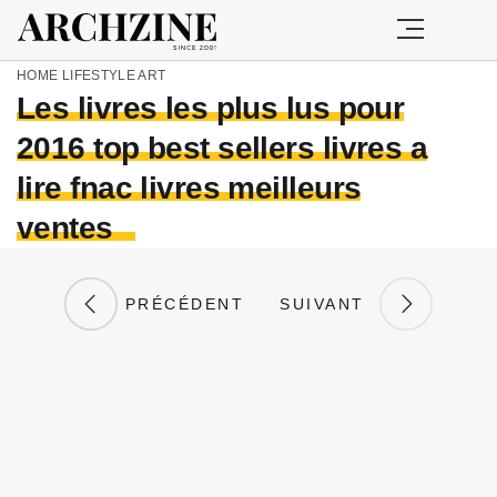
HOME
LIFESTYLE
ART
Les livres les plus lus pour
2016 top best sellers livres a
lire fnac livres meilleurs
ventes
PRÉCÉDENT
SUIVANT