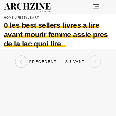
HOME
LIFESTYLE
ART
0 les best sellers livres a lire
avant mourir femme assie pres
de la lac quoi lire
PRÉCÉDENT
SUIVANT