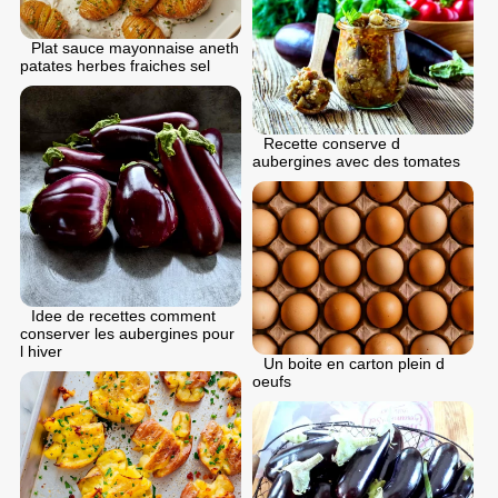
Plat sauce mayonnaise aneth
patates herbes fraiches sel
Recette conserve d
aubergines avec des tomates
Idee de recettes comment
conserver les aubergines pour
l hiver
Un boite en carton plein d
oeufs