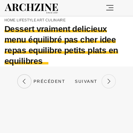
HOME
LIFESTYLE
ART CULINAIRE
Dessert vraiment delicieux
menu équilibré pas cher idee
repas equilibre petits plats en
equilibres
PRÉCÉDENT
SUIVANT