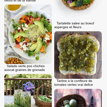
oeufs et de la viande
Tartalette salee au boeuf
asperges et fleurs
Salade verte pos chiches
avocat graines de grenade
Tartine a la confiture de
tomates vertes vrai delice