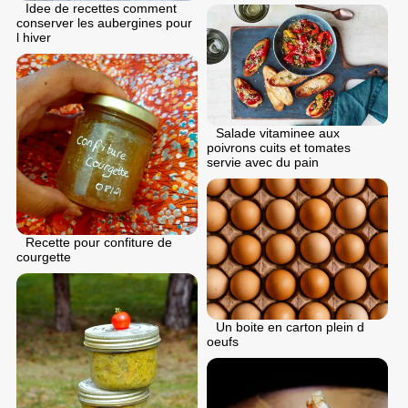
Idee de recettes comment
conserver les aubergines pour
l hiver
Salade vitaminee aux
poivrons cuits et tomates
servie avec du pain
Recette pour confiture de
courgette
Un boite en carton plein d
oeufs