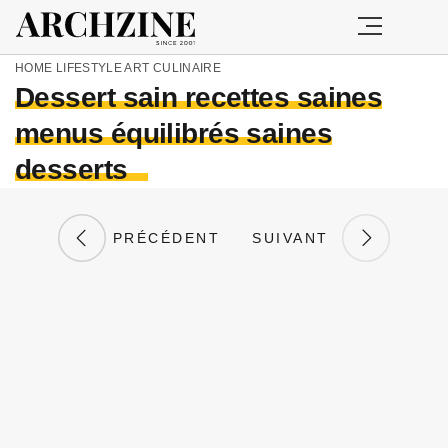
HOME
LIFESTYLE
ART CULINAIRE
Dessert sain recettes saines
menus équilibrés saines
desserts
PRÉCÉDENT
SUIVANT