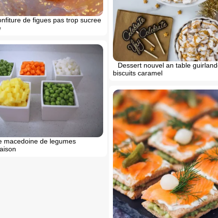
nfiture de figues pas trop sucree
e
Dessert nouvel an table guirlan
biscuits caramel
e macedoine de legumes
aison