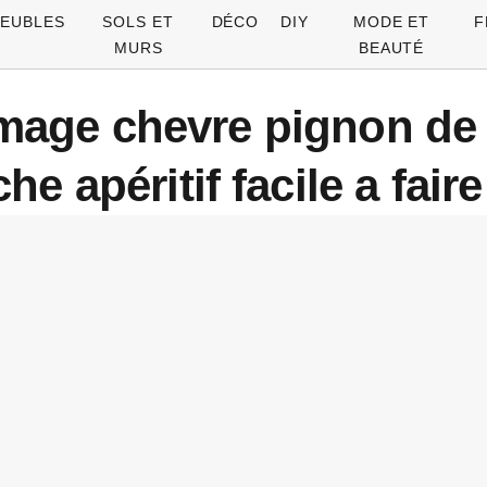
EUBLES
SOLS ET
DÉCO
DIY
MODE ET
F
MURS
BEAUTÉ
omage chevre pignon de
 apéritif facile a fair