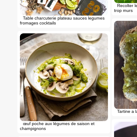
Recolter le
trop murs
Table charcuterie plateau sauces legumes
fromages cocktails
Tartine a 
œuf poche aux légumes de saison et
champignons