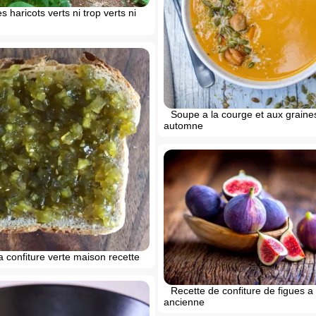
s haricots verts ni trop verts ni
Soupe a la courge et aux graine
automne
la confiture verte maison recette
Recette de confiture de figues a 
ancienne