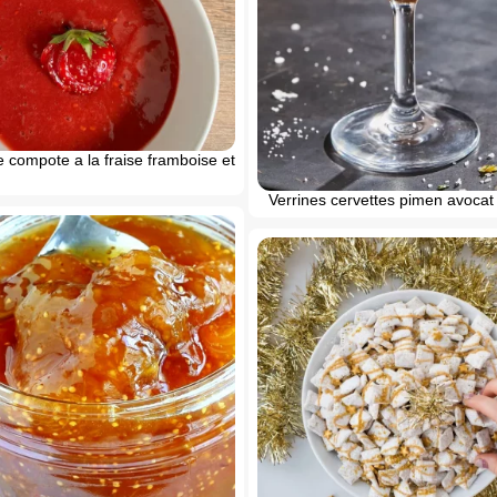
 compote a la fraise framboise et
Verrines cervettes pimen avocat