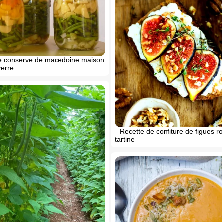
e conserve de macedoine maison
verre
Recette de confiture de figues r
tartine