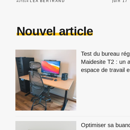
LÉA BERTRAND
juin 17
AUTEUR
Nouvel article
Test du bureau rég
Maidesite T2 : un a
espace de travail
Optimiser sa buan