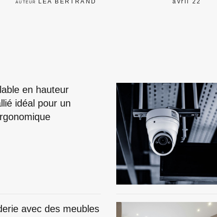
LÉA BERTRAND
avril 22
AUTEUR
lable en hauteur
llié idéal pour un
 ergonomique
derie avec des meubles