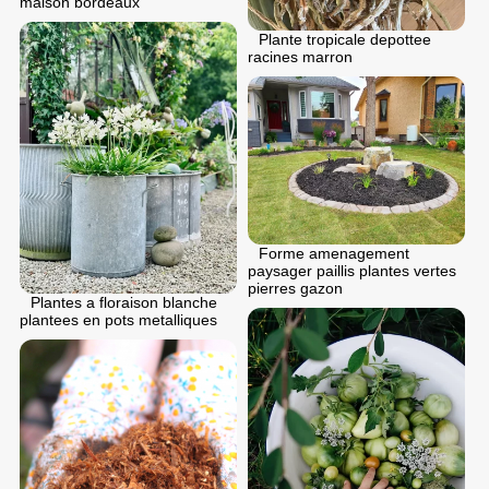
maison bordeaux
Plante tropicale depottee
racines marron
Forme amenagement
paysager paillis plantes vertes
pierres gazon
Plantes a floraison blanche
plantees en pots metalliques