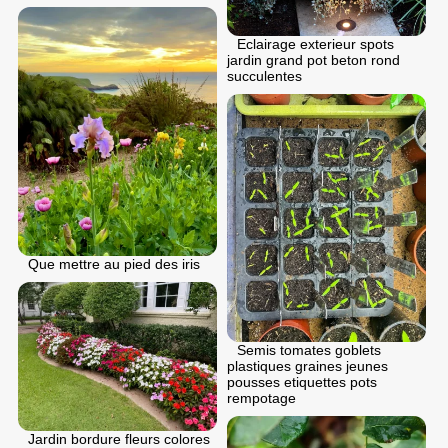
Eclairage exterieur spots
jardin grand pot beton rond
succulentes
Que mettre au pied des iris
Semis tomates goblets
plastiques graines jeunes
pousses etiquettes pots
rempotage
Jardin bordure fleurs colores