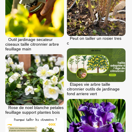
Peut on tailler un rosier tres
Outil jardinage secateur
c
ciseaux taille citronnier arbre
feuillage main
Etapes vie arbre taille
citronnier outils de jardinage
fond arriere vert
Rose de noel blanche petales
feuillage support plantes bois