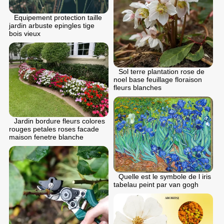
Equipement protection taille
jardin arbuste epingles tige
bois vieux
Sol terre plantation rose de
noel base feuillage floraison
fleurs blanches
Jardin bordure fleurs colores
rouges petales roses facade
maison fenetre blanche
Quelle est le symbole de l iris
tabelau peint par van gogh