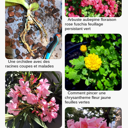
Arbuste aubepine floraison
rose fuschia feuillage
persistant vert
Une orchidee avec des
racines coupes et malades
Comment pincer une
chrysantheme fleur jaune
feuilles vertes