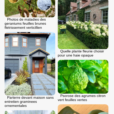
Photos de maladies des
geraniums feuilles brunes
fletrissement verticillien
Quelle plante fleurie choisir
pour une haie opaque
Psorose des agrumes citron
Parterre devant maison sans
vert feuilles vertes
entretien graminees
ornementales