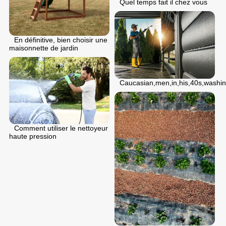
Quel temps fait il chez vous
En définitive, bien choisir une
maisonnette de jardin
Caucasian,men,in,his,40s,washin
Comment utiliser le nettoyeur
haute pression