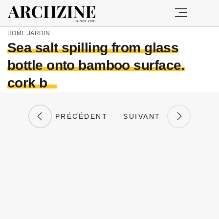
HOME
JARDIN
Sea salt spilling from glass
bottle onto bamboo surface.
cork b
PRÉCÉDENT
SUIVANT