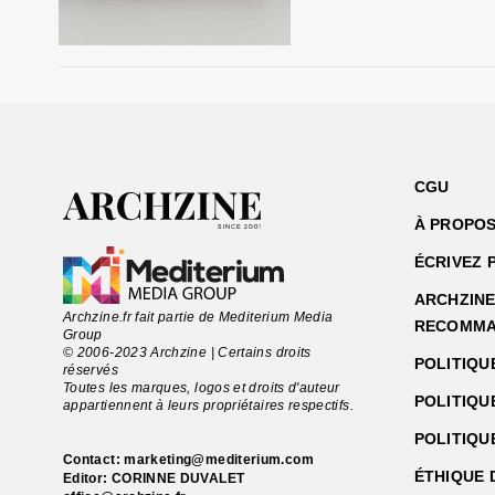
CGU
À PROPOS
ÉCRIVEZ 
ARCHZINE 
Archzine.fr fait partie de Mediterium Media
RECOMMA
Group
© 2006-2023 Archzine | Certains droits
POLITIQU
réservés
Toutes les marques, logos et droits d'auteur
POLITIQU
appartiennent à leurs propriétaires respectifs.
POLITIQU
Contact:
marketing@mediterium.com
ÉTHIQUE 
Editor: CORINNE DUVALET