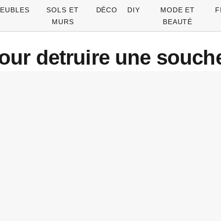
EUBLES
SOLS ET
DÉCO
DIY
MODE ET
F
MURS
BEAUTÉ
ur detruire une souche