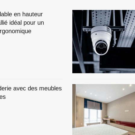
lable en hauteur
llié idéal pour un
 ergonomique
derie avec des meubles
ues