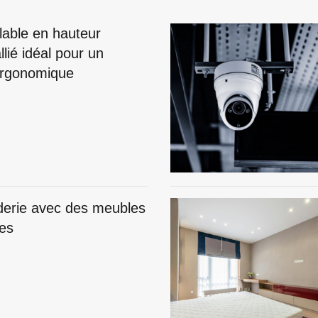
lable en hauteur
llié idéal pour un
 ergonomique
derie avec des meubles
ues