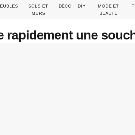
EUBLES
SOLS ET
DÉCO
DIY
MODE ET
F
MURS
BEAUTÉ
 rapidement une souche