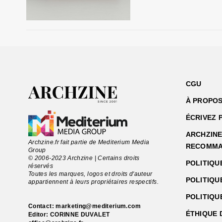
CGU
À PROPOS
ÉCRIVEZ 
ARCHZINE 
Archzine.fr fait partie de Mediterium Media
RECOMMA
Group
© 2006-2023 Archzine | Certains droits
POLITIQU
réservés
Toutes les marques, logos et droits d'auteur
POLITIQU
appartiennent à leurs propriétaires respectifs.
POLITIQU
Contact:
marketing@mediterium.com
ÉTHIQUE 
Editor: CORINNE DUVALET