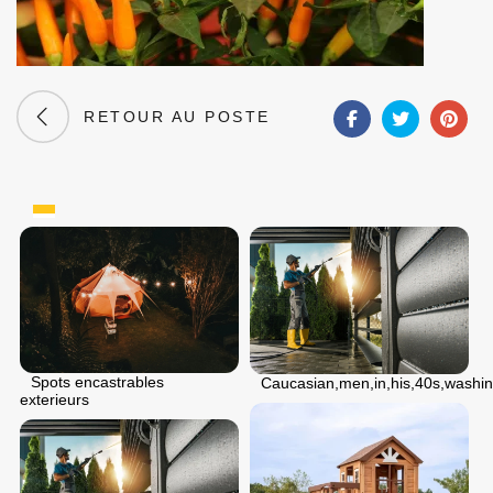
RETOUR AU POSTE
Spots encastrables
Caucasian,men,in,his,40s,washin
exterieurs