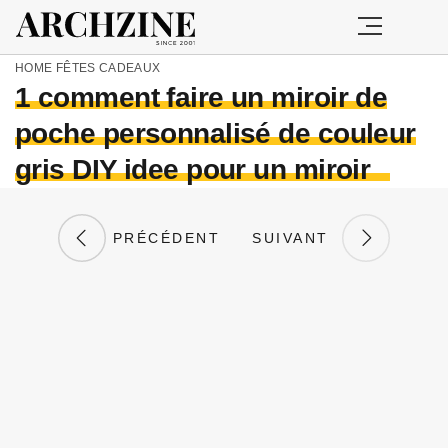
HOME
FÊTES
CADEAUX
1 comment faire un miroir de
poche personnalisé de couleur
gris DIY idee pour un miroir
PRÉCÉDENT
SUIVANT