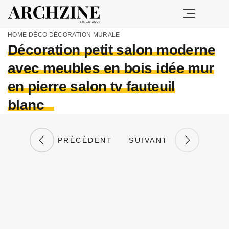
HOME
DÉCO
DÉCORATION MURALE
Décoration petit salon moderne
avec meubles en bois idée mur
en pierre salon tv fauteuil
blanc
PRÉCÉDENT
SUIVANT