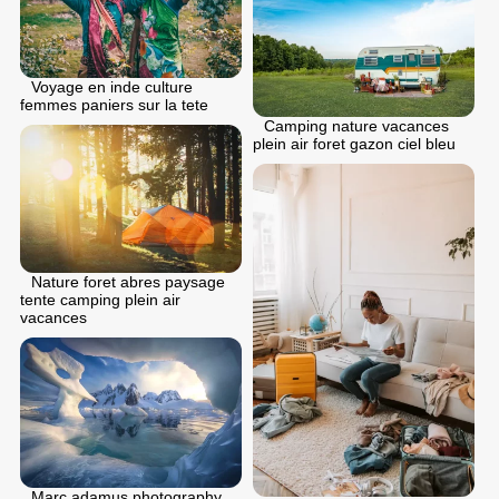
Voyage en inde culture
femmes paniers sur la tete
Camping nature vacances
plein air foret gazon ciel bleu
Nature foret abres paysage
tente camping plein air
vacances
Marc adamus photography