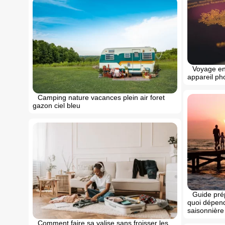
Voyage en 
appareil ph
Camping nature vacances plein air foret
gazon ciel bleu
Guide pré
quoi dépend
saisonnière
Comment faire sa valise sans froisser les