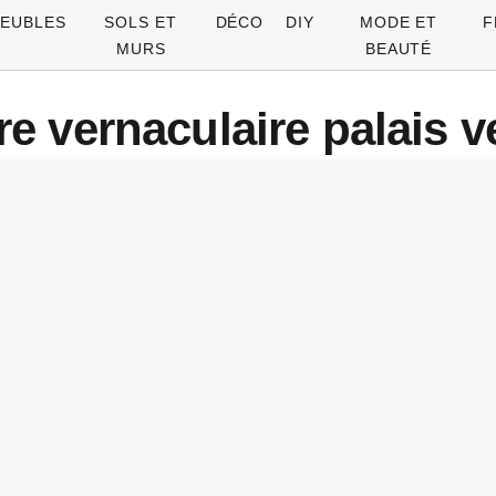
EUBLES
SOLS ET
DÉCO
DIY
MODE ET
F
MURS
BEAUTÉ
re vernaculaire palais v