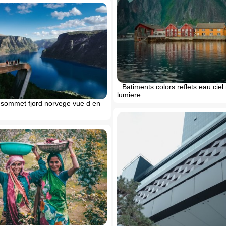
Batiments colors reflets eau cie
lumiere
sommet fjord norvege vue d en