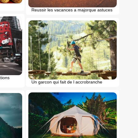
Reussir les vacances a majorque astuces
tions
Un garcon qui fait de l accrobranche