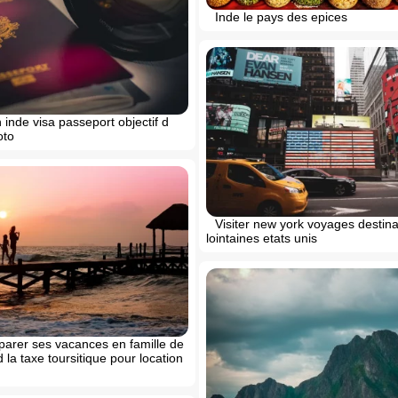
Inde le pays des epices
inde visa passeport objectif d
oto
Visiter new york voyages destina
lointaines etats unis
parer ses vacances en famille de
 la taxe toursitique pour location