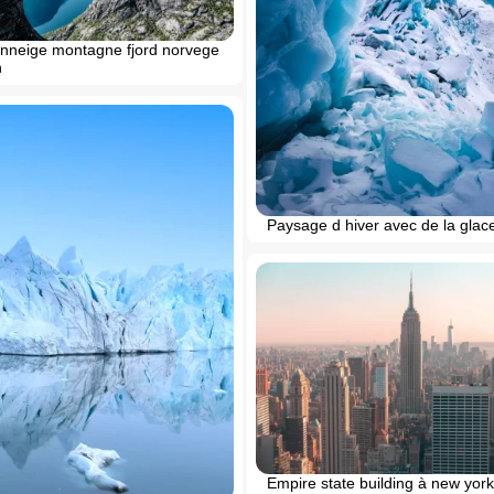
neige montagne fjord norvege
n
Paysage d hiver avec de la glac
Empire state building à new york