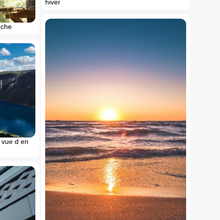
hiver
nche
 vue d en