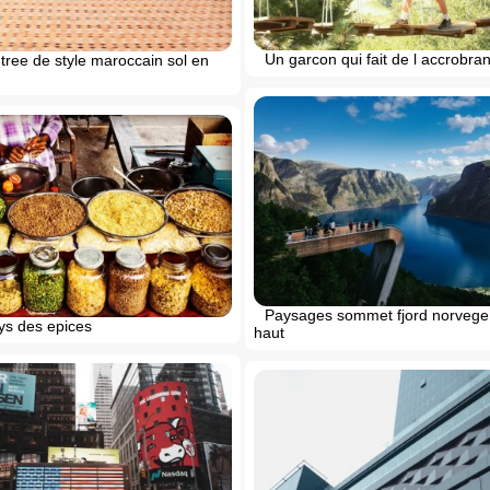
Un garcon qui fait de l accrobra
tree de style maroccain sol en
Paysages sommet fjord norvege
ys des epices
haut