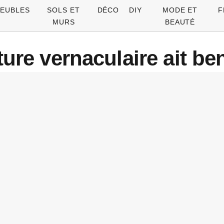
EUBLES
SOLS ET
DÉCO
DIY
MODE ET
F
MURS
BEAUTÉ
ture vernaculaire ait b