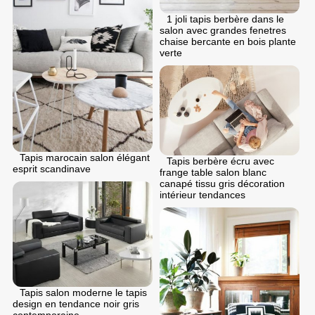
1 joli tapis berbère dans le
salon avec grandes fenetres
chaise bercante en bois plante
verte
Tapis marocain salon élégant
Tapis berbère écru avec
esprit scandinave
frange table salon blanc
canapé tissu gris décoration
intérieur tendances
Tapis salon moderne le tapis
design en tendance noir gris
contemporaine