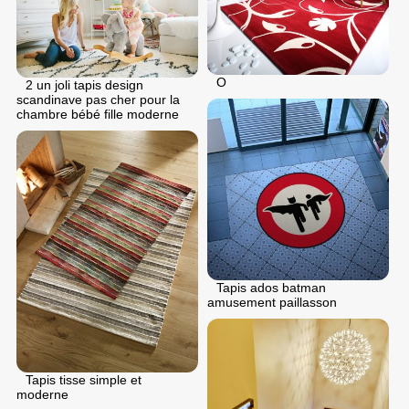
O
2 un joli tapis design
scandinave pas cher pour la
chambre bébé fille moderne
Tapis ados batman
amusement paillasson
Tapis tisse simple et
moderne