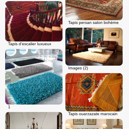
Tapis persan salon bohème
Tapis d’escalier luxueux
Images (2)
1
Tapis ouarzazate marocain