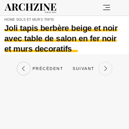
HOME
SOLS ET MURS
TAPIS
Joli tapis berbère beige et noir
avec table de salon en fer noir
et murs decoratifs
PRÉCÉDENT
SUIVANT