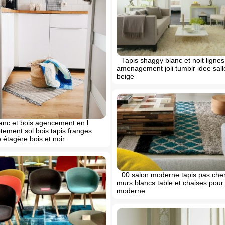
Tapis shaggy blanc et noit lignes
amenagement joli tumblr idee sall
beige
anc et bois agencement en l
̂tement sol bois tapis franges
 étagère bois et noir
00 salon moderne tapis pas che
murs blancs table et chaises pour 
moderne