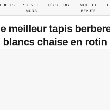
EUBLES
SOLS ET
DÉCO
DIY
MODE ET
F
MURS
BEAUTÉ
e meilleur tapis berber
blancs chaise en rotin