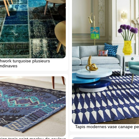
hwork turquoise plusieurs
andinaves
Tapis modernes vase canape pet
sign tapis saint maclou de couleur