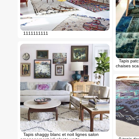
1111111111
Tapis patc
chaises sc
Tapis shaggy blanc et noit lignes salon
0 tapis de