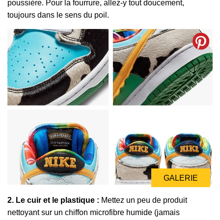
poussière. Pour la fourrure, allez-y tout doucement,
toujours dans le sens du poil.
GALERIE
GALERIE
2. Le cuir et le plastique :
Mettez un peu de produit
nettoyant sur un chiffon microfibre humide (jamais