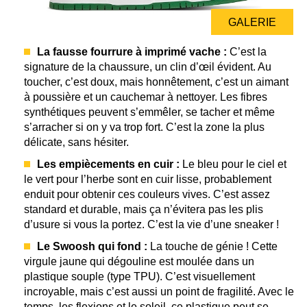
GALERIE
GALERIE
La fausse fourrure à imprimé vache :
C’est la
signature de la chaussure, un clin d’œil évident. Au
toucher, c’est doux, mais honnêtement, c’est un aimant
à poussière et un cauchemar à nettoyer. Les fibres
synthétiques peuvent s’emmêler, se tacher et même
s’arracher si on y va trop fort. C’est la zone la plus
délicate, sans hésiter.
Les empiècements en cuir :
Le bleu pour le ciel et
le vert pour l’herbe sont en cuir lisse, probablement
enduit pour obtenir ces couleurs vives. C’est assez
standard et durable, mais ça n’évitera pas les plis
d’usure si vous la portez. C’est la vie d’une sneaker !
Le Swoosh qui fond :
La touche de génie ! Cette
virgule jaune qui dégouline est moulée dans un
plastique souple (type TPU). C’est visuellement
incroyable, mais c’est aussi un point de fragilité. Avec le
temps, les flexions et le soleil, ce plastique peut se