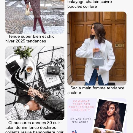
balayage chatain cuivre
boucles coiffure
Tenue super bien et chic
hiver 2025 tendances
Sac a main femme tendance
couleur
Chaussures annees 80 cuir
talon denim fonce dechires
collants resille bandouliere noir