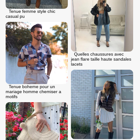
Tenue femme style chic
casual pu
Quelles chaussures avec
jean flare taille haute sandales
lacets
Tenue boheme pour un
mariage homme chemiser a
motifs