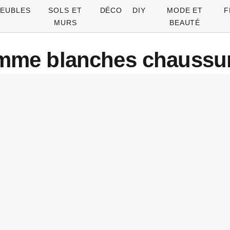
EUBLES
SOLS ET
DÉCO
DIY
MODE ET
F
MURS
BEAUTÉ
mme blanches chaussu