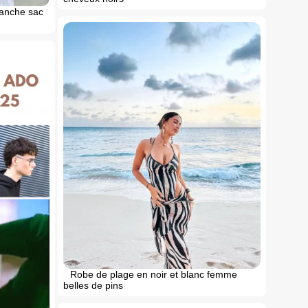
blanche sac
Robe de plage en noir et blanc femme
belles de pins