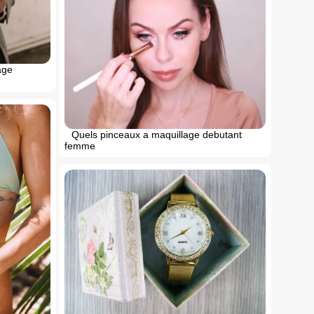
age
Quels pinceaux a maquillage debutant
femme