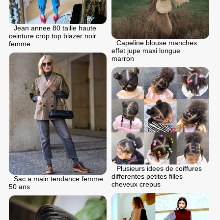
Jean annee 80 taille haute
ceinture crop top blazer noir
Capeline blouse manches
femme
effet jupe maxi longue
marron
Plusieurs idees de coiffures
differentes petites filles
Sac a main tendance femme
cheveux crepus
50 ans