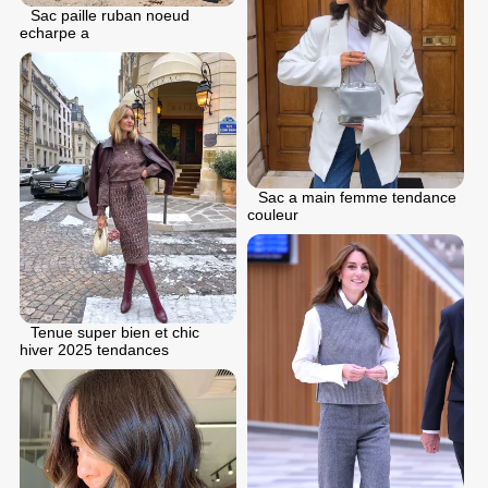
Sac paille ruban noeud
echarpe a
Sac a main femme tendance
couleur
Tenue super bien et chic
hiver 2025 tendances