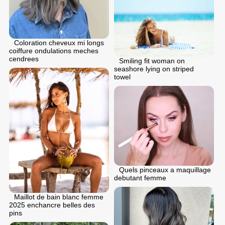
Coloration cheveux mi longs
coiffure ondulations meches
cendrees
Smiling fit woman on
seashore lying on striped
towel
Quels pinceaux a maquillage
debutant femme
Maillot de bain blanc femme
2025 enchancre belles des
pins