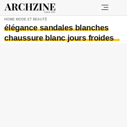
HOME
MODE ET BEAUTÉ
élégance sandales blanches
chaussure blanc jours froides