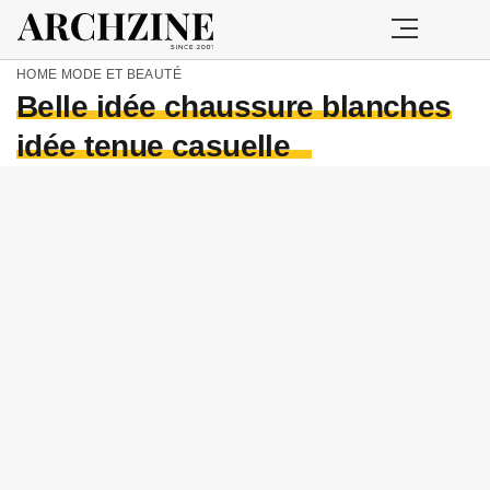
HOME
MODE ET BEAUTÉ
Belle idée chaussure blanches
idée tenue casuelle