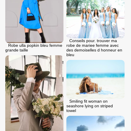
Conseils pour. trouver ma
Robe ulla popkin bleu femme
robe de mariee femme avec
grande taille
des demoiselles d honneur en
bleu
Smiling fit woman on
seashore lying on striped
towel