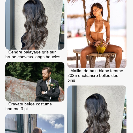
Cendre balayage gris sur
brune cheveux longs boucles
Maillot de bain blanc femme
2025 enchancre belles des
pins
Cravate beige costume
homme 3 pi