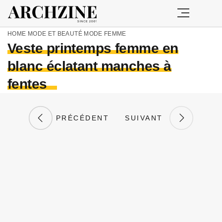
HOME
MODE ET BEAUTÉ
MODE FEMME
Veste printemps femme en
blanc éclatant manches à
fentes
PRÉCÉDENT
SUIVANT