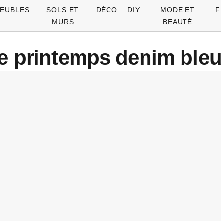
EUBLES
SOLS ET
DÉCO
DIY
MODE ET
F
MURS
BEAUTÉ
 printemps denim bleu a