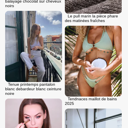
balayage chocolat sur cheveux
noirs
Le pull marin la pièce phare
des matinées fraîches
Tenue printemps pantalon
blanc debardeur blanc ceinture
noire
Tendnaces maillot de bains
2025