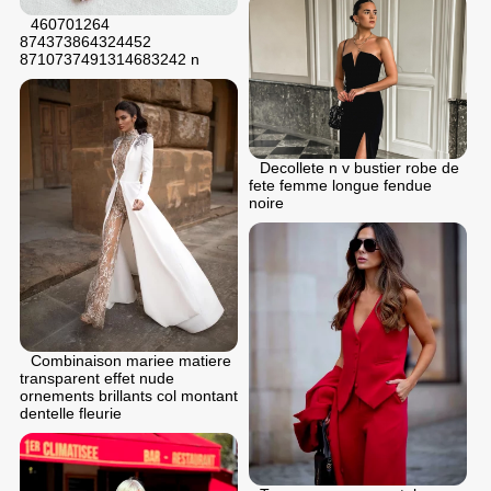
460701264
874373864324452
8710737491314683242 n
Decollete n v bustier robe de
fеte femme longue fendue
noire
Combinaison mariee matiere
transparent effet nude
ornements brillants col montant
dentelle fleurie