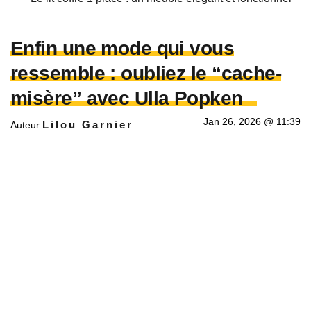
Enfin une mode qui vous
ressemble : oubliez le “cache-
misère” avec Ulla Popken
Jan 26, 2026 @ 11:39
Lilou Garnier
Auteur