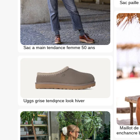
Sac paill
Sac a main tendance femme 50 ans
Uggs grise tendqnce look hiver
Maillot d
enchancre b