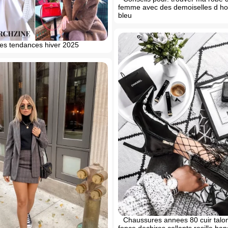
femme avec des demoiselles d h
bleu
es tendances hiver 2025
Chaussures annees 80 cuir talo