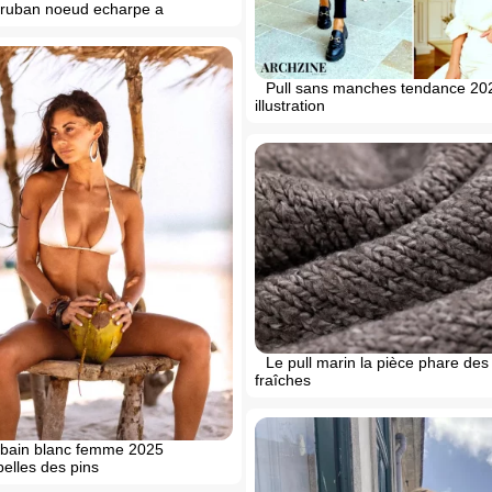
e ruban noeud echarpe a
Pull sans manches tendance 20
illustration
Le pull marin la pièce phare de
fraîches
e bain blanc femme 2025
elles des pins