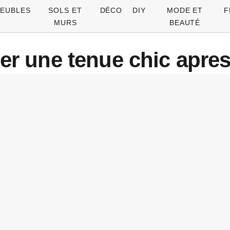
EUBLES
SOLS ET
DÉCO
DIY
MODE ET
F
MURS
BEAUTÉ
une tenue chic apres 